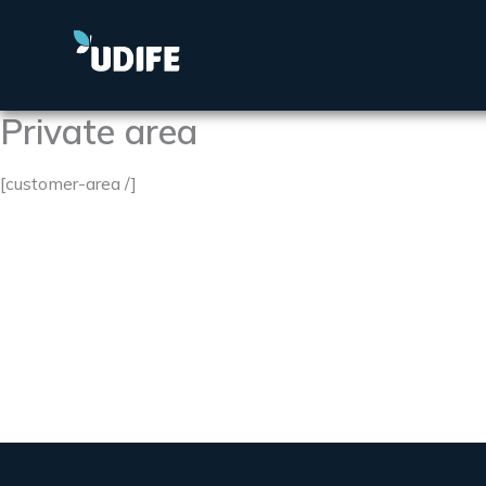
Aller
au
contenu
Private area
[customer-area /]