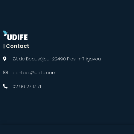
| Contact
ZA de Beauséjour 22490 Pleslin-Trigavou
contact@udife.com
02 96 27 17 71