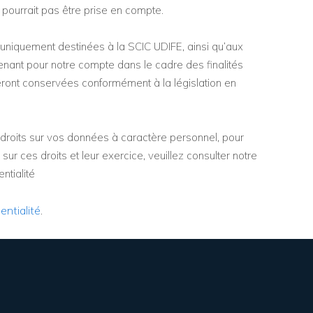
pourrait pas être prise en compte.
uniquement destinées à la SCIC UDIFE, ainsi qu’aux
venant pour notre compte dans le cadre des finalités
eront conservées conformément à la législation en
droits sur vos données à caractère personnel, pour
 sur ces droits et leur exercice, veuillez consulter notre
ntialité
entialité
.