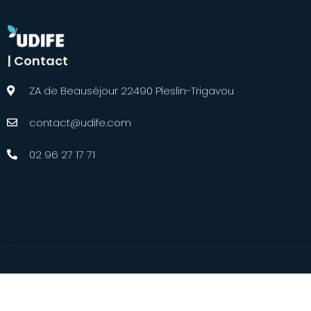
| Contact
ZA de Beauséjour 22490 Pleslin-Trigavou
contact@udife.com
02 96 27 17 71