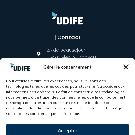
| Contact
ZA de Beauséjour
22490 Pleslin-Trigavou
Gérer le consentement
contact@udife.com
02 96 27 17 71
Pour offrir les meilleures expériences, nous utilisons des
technologies telles que les cookies pour stocker et/ou accéder aux
informations des appareils. Le fait de consentir à ces technologies
nous permettra de traiter des données telles que le comportement
de navigation ou les ID uniques sur ce site. Le fait de ne pas
consentir ou de retirer son consentement peut avoir un effet négatif
sur certaines caractéristiques et fonctions.
Accepter